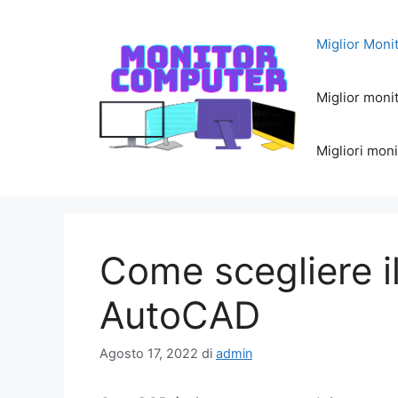
Vai
al
Miglior Monit
contenuto
Miglior monit
Migliori mon
Come scegliere i
AutoCAD
Agosto 17, 2022
di
admin