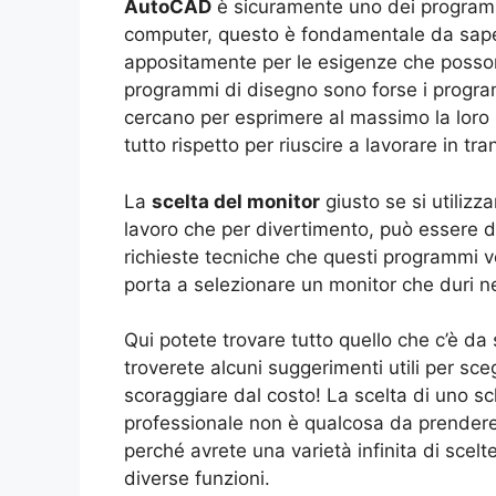
AutoCAD
è sicuramente uno dei programmi
computer, questo è fondamentale da sape
appositamente per le esigenze che posso
programmi di disegno sono forse i progra
cercano per esprimere al massimo la loro po
tutto rispetto per riuscire a lavorare in tran
La
scelta del monitor
giusto se si utili
lavoro che per divertimento, può essere d
richieste tecniche che questi programmi v
porta a selezionare un monitor che duri n
Qui potete trovare tutto quello che c’è da s
troverete alcuni suggerimenti utili per sceg
scoraggiare dal costo! La scelta di uno sc
professionale non è qualcosa da prendere a
perché avrete una varietà infinita di scelte
diverse funzioni.