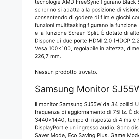
tecnologie AMD FreeSync figurano Black S
schermo si adatta alla posizione di visione
consentendo di godere di film e giochi co
funzioni multitasking figurano la funzione
e la funzione Screen Split. È dotato di alt
Dispone di due porte HDMI 2.0 (HDCP 2.2)
Vesa 100×100, regolabile in altezza, dim
226,7 mm.
Nessun prodotto trovato.
Samsung Monitor SJ55
Il monitor Samsung SJ55W da 34 pollici U
frequenza di aggiornamento di 75Hz. È do
3440×1440, tempo di risposta di 4 ms e 
DisplayPort e un ingresso audio. Sono dispo
Saver Mode, Eco Saving Plus, Game Mode