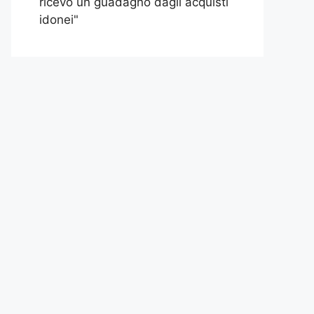
ricevo un guadagno dagli acquisti
idonei"