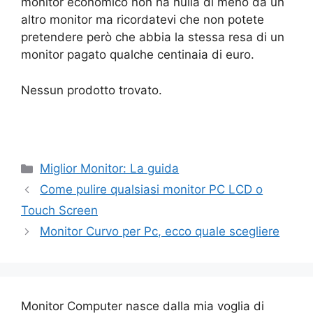
monitor economico non ha nulla di meno da un
altro monitor ma ricordatevi che non potete
pretendere però che abbia la stessa resa di un
monitor pagato qualche centinaia di euro.
Nessun prodotto trovato.
Categorie
Miglior Monitor: La guida
Come pulire qualsiasi monitor PC LCD o
Touch Screen
Monitor Curvo per Pc, ecco quale scegliere
Monitor Computer nasce dalla mia voglia di