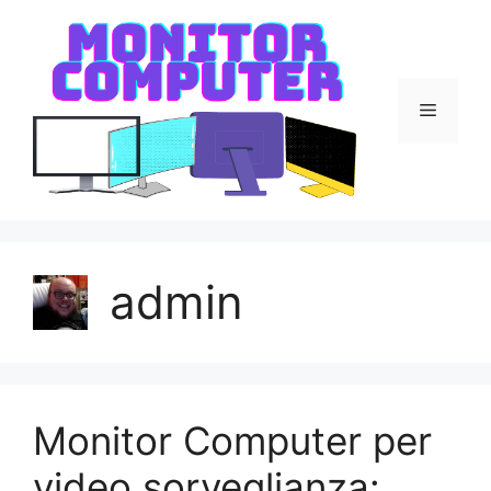
Vai
al
contenuto
Menu
admin
Monitor Computer per
video sorveglianza: