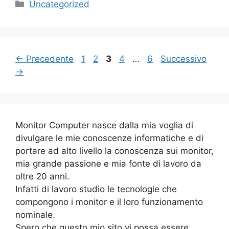
Categorie
Uncategorized
Pagina
Pagina
Pagina
Pagina
Pagina
←
Precedente
1
2
3
4
…
6
Successivo
→
Monitor Computer nasce dalla mia voglia di
divulgare le mie conoscenze informatiche e di
portare ad alto livello la conoscenza sui monitor,
mia grande passione e mia fonte di lavoro da
oltre 20 anni.
Infatti di lavoro studio le tecnologie che
compongono i monitor e il loro funzionamento
nominale.
Spero che questo mio sito vi possa essere